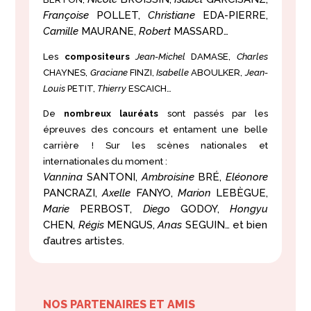
Françoise
POLLET,
Christiane
EDA-PIERRE,
Camille
MAURANE,
Robert
MASSARD…
Les
compositeurs
Jean-Michel
DAMASE,
Charles
CHAYNES,
Graciane
FINZI,
Isabelle
ABOULKER,
Jean-
Louis
PETIT,
Thierry
ESCAICH…
De
nombreux lauréats
sont passés par les
épreuves des concours et entament une belle
carrière ! Sur les scènes nationales et
internationales du moment :
Vannina
SANTONI,
Ambroisine
BR
É,
Eléonore
PANCRAZI,
Axelle
FANYO,
Marion
LEB
È
GUE,
Marie
PERBOST,
Diego
GODOY,
Hongyu
CHEN,
Régis
MENGUS,
Anas
SEGUIN… et bien
d’autres artistes.
NOS PARTENAIRES ET AMIS