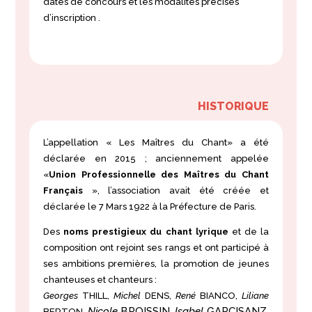
dates de concours et les modalités précises
d’inscription
.
HISTORIQUE
L’appellation « Les Maîtres du Chant» a été
déclarée en 2015 ; anciennement appelée
«
Union Professionnelle des Maîtres du Chant
Français
», l’association avait été créée et
déclarée le 7 Mars 1922 à la Préfecture de Paris.
Des
noms prestigieux du chant lyrique
et de la
composition ont rejoint ses rangs et ont participé à
ses ambitions premières, la promotion de jeunes
chanteuses et chanteurs :
Georges
THILL,
Michel
DENS,
René
BIANCO,
Liliane
Nicole
BROISSIN,
Isabel
GARCISANZ,
BERTON,