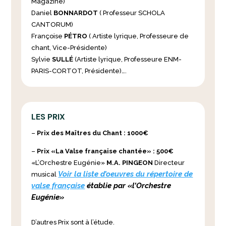
Magazine)
Daniel
BONNARDOT
( Professeur SCHOLA
CANTORUM)
Françoise
PÉTRO
( Artiste lyrique, Professeure de
chant, Vice-Présidente)
Sylvie
SULLÉ
(Artiste lyrique, Professeure ENM-
PARIS-CORTOT, Présidente)….
LES PRIX
–
Prix des Maîtres du Chant
: 1000€
–
Prix «La Valse française chantée»
:
500€
«L’Orchestre Eugénie»
M.A. PINGEON
Directeur
Voir la liste d’oeuvres du répertoire de
musical
valse française
établie par «l’Orchestre
Eugénie»
D’autres Prix sont à l’étude.